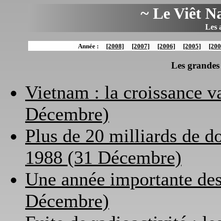
~ Le Viêt N
Les a
Année :
[2008]
[2007]
[2006]
[2005]
[200
Les grandes 
Vietnam : la croissance v
Décembre)
Plus de 20 milliards de do
1988 (31 Décembre)
Une année importante des
Décembre)