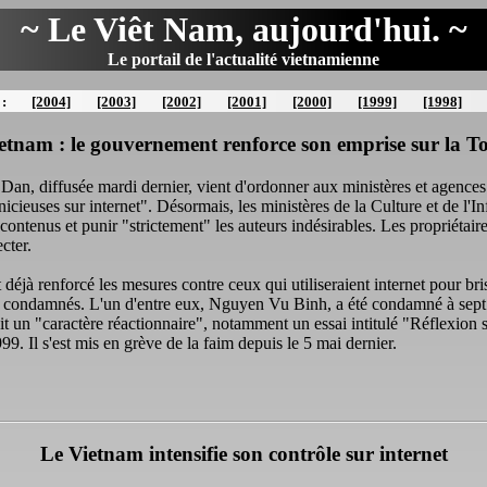
~ Le Viêt Nam, aujourd'hui. ~
Le portail de l'actualité vietnamienne
 :
[2004]
[2003]
[2002]
[2001]
[2000]
[1999]
[1998]
etnam : le gouvernement renforce son emprise sur la To
n, diffusée mardi dernier, vient d'ordonner aux ministères et agences d
rnicieuses sur internet". Désormais, les ministères de la Culture et de l'I
contenus et punir "strictement" les auteurs indésirables. Les propriéta
cter.
éjà renforcé les mesures contre ceux qui utiliseraient internet pour brise
té condamnés. L'un d'entre eux, Nguyen Vu Binh, a été condamné à sept a
it un "caractère réactionnaire", notamment un essai intitulé "Réflexion s
99. Il s'est mis en grève de la faim depuis le 5 mai dernier.
Le Vietnam intensifie son contrôle sur internet