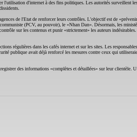
lisation d'internet à des fins politiques. Les autorités surveillent les
dissidents.
nces de l'Etat de renforcer leurs contrôles. L'objectif est de «prévenir l
ti communiste (PCV, au pouvoir), le «Nhan Dan». Désormais, les ministères
ontrôle sur les contenus et punir «strictement» les auteurs indésirables
ctions régulières dans les cafés internet et sur les sites. Les responsabl
rité publique avait déjà renforcé les mesures contre ceux qui utiliseraien
enregistrer des informations «complètes et détaillées» sur leur clientèle.