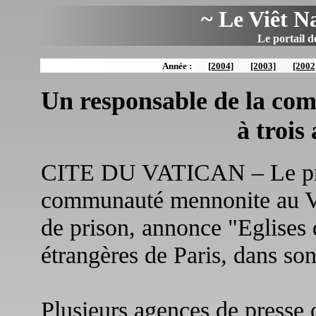
~ Le Viêt N
Le portail d
Année :
[2004]
[2003]
[2002
Un responsable de la c
à trois
CITE DU VATICAN – Le prin
communauté mennonite au Vi
de prison, annonce "Eglises 
étrangères de Paris, dans so
Plusieurs agences de presse o