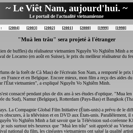
~ Le Viêt Nam, aujourd'hui. ~
Le portail de l'actualité vietnamienne
 :
[2004]
[2003]
[2002]
[2001]
[2000]
[1999]
[1998]
"Muà len trâu" sera projeté à l'étranger
rdien de buffles) du réalisateur vietnamien Nguyên Vo Nghiêm Minh a rem
ival de Locarno (en août en Suisse), le prix du meilleur réalisateur du f
ums de la forêt de Cà Mau) de l'écrivain Son Nam, a remporté le prix I
ors en France et en Belgique. Encore mieux, mon film a reçu des aides 
 par l'État vietnamien", a expliqué Nguyên Vo Nghiêm Minh.
'est consacré pendant plus de dix ans à ses études d'optique. "Mua len t
rée du Sud), Namur (Belgique), Rotterdam (Pays-Bas) et Bangkok (Tha
ys. La Compagnie Global Film Initiative (États-unis) a prévu de le diff
lles obscures, à la télévision et en DVD aux États-unis. Parallèlement, i
uyên Vo Nghiêm Minh a fait savoir que la Télévision sud-coréenne KBS 
 je suis surtout très heureux que "Muà len trâu" soit apprécié au Vietna
tival national du film, les cinéastes vietnamiens ont salué la qualité arti