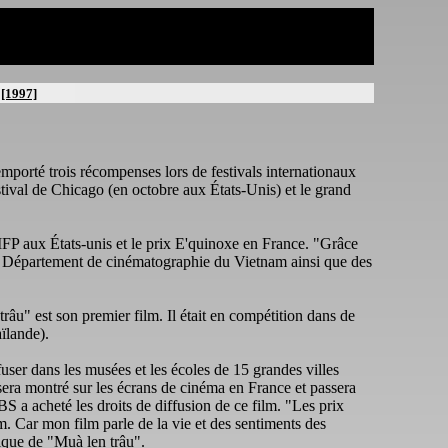
[1997]
porté trois récompenses lors de festivals internationaux
estival de Chicago (en octobre aux États-Unis) et le grand
FP aux États-unis et le prix E'quinoxe en France. "Grâce
du Département de cinématographie du Vietnam ainsi que des
râu" est son premier film. Il était en compétition dans de
ïlande).
user dans les musées et les écoles de 15 grandes villes
l sera montré sur les écrans de cinéma en France et passera
a acheté les droits de diffusion de ce film. "Les prix
m. Car mon film parle de la vie et des sentiments des
stique de "Muà len trâu".