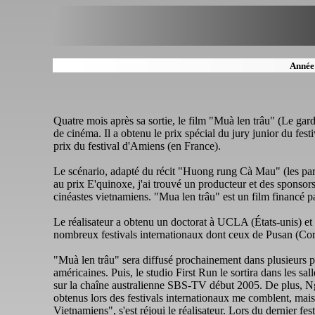
Année
Quatre mois après sa sortie, le film "Muà len trâu" (Le ga
de cinéma. Il a obtenu le prix spécial du jury junior du fest
prix du festival d'Amiens (en France).
Le scénario, adapté du récit "Huong rung Cà Mau" (les parf
au prix E'quinoxe, j'ai trouvé un producteur et des spons
cinéastes vietnamiens. "Mua len trâu" est un film financé
Le réalisateur a obtenu un doctorat à UCLA (États-unis) et s
nombreux festivals internationaux dont ceux de Pusan (Co
"Muà len trâu" sera diffusé prochainement dans plusieurs pa
américaines. Puis, le studio First Run le sortira dans les sa
sur la chaîne australienne SBS-TV début 2005. De plus, Ng
obtenus lors des festivals internationaux me comblent, mais
Vietnamiens", s'est réjoui le réalisateur. Lors du dernier fes