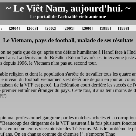
~ Le Viêt Nam, aujourd'hui. ~
Le portail de l'actualité vietnamienne
 :
[2004]
[2003]
[2002]
[2001]
[2000]
[1999]
[1998]
Le Vietnam, pays de football, malade de ses résultats
 on ne parle que de ça: après une défaite humiliante à Hanoï face à l'In
neuf ans. La démission du Brésilien Edson Tavarès est intervenue juste a
is depuis 1996, le Vietnam n'ira pas au second tour.
able religion et dont la population s'arrête de travailler tous les quat
Le niveau du football vietnamien s'est détérioré de jour en jour au cou
maison de la VFF est percé. La fédération court derrière les succès de l'
 premier entraîneur étranger du pays. Cette fois, il aura tenu moins de
FF).
pionnat professionnel gangrené par les matches achetés et la corruption
 "Beaucoup des dirigeants de la VFF assurent à la fois plusieurs fonctio
 ainsi en même temps vice-ministre des Télécoms. Mais le problème le pl
neuf ans. On en change comme de chemise !", s'emporte Thao.