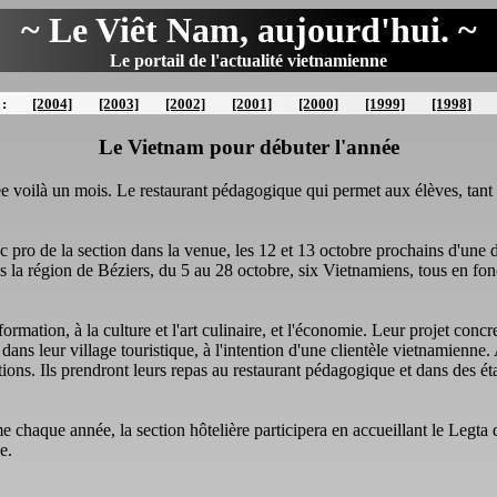
~ Le Viêt Nam, aujourd'hui. ~
Le portail de l'actualité vietnamienne
 :
[2004]
[2003]
[2002]
[2001]
[2000]
[1999]
[1998]
Le Vietnam pour débuter l'année
ée voilà un mois. Le restaurant pédagogique qui permet aux élèves, tant 
 pro de la section dans la venue, les 12 et 13 octobre prochains d'une
a région de Béziers, du 5 au 28 octobre, six Vietnamiens, tous en foncti
formation, à la culture et l'art culinaire, et l'économie. Leur projet concre
dans leur village touristique, à l'intention d'une clientèle vietnamienn
lations. Ils prendront leurs repas au restaurant pédagogique et dans des ét
e chaque année, la section hôtelière participera en accueillant le Leg
e.